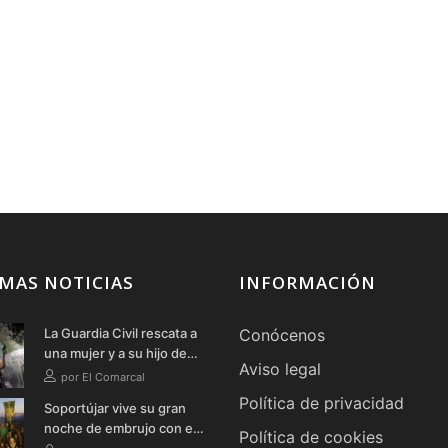
MAS NOTICIAS
INFORMACIÓN
La Guardia Civil rescata a
Conócenos
una mujer y a su hijo de
Aviso legal
un vehículo tras
por El Comarcal
precipitarse por un
Política de privacidad
Soportújar vive su gran
terraplén en Soportújar
noche de embrujo con el
Política de cookies