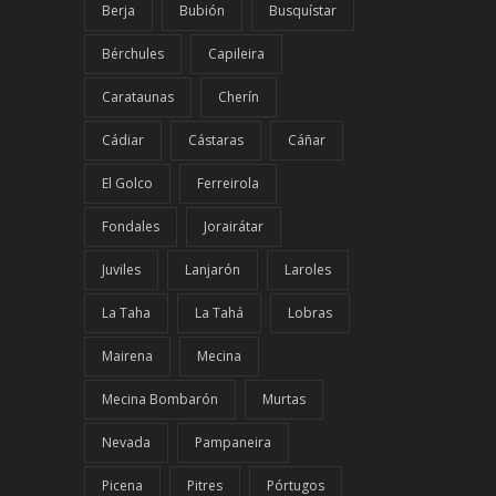
Berja
Bubión
Busquístar
Bérchules
Capileira
Carataunas
Cherín
Cádiar
Cástaras
Cáñar
El Golco
Ferreirola
Fondales
Jorairátar
Juviles
Lanjarón
Laroles
La Taha
La Tahá
Lobras
Mairena
Mecina
Mecina Bombarón
Murtas
Nevada
Pampaneira
Picena
Pitres
Pórtugos