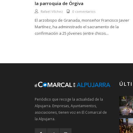
la parroquia de Órgiva
Rafael Vílchez
0 comentarios
El arzobispo de Granada, monseñor Francisco Javier
Martínez, ha administrado el sacramento de la
confirmación a 25 jóvenes (entre chicos...
ÚLTI
Periódico que recoge la actualidad de la
Alpujarra. Empresas, Ayuntamientos,
asociaciones, tienen voz en El Comarcal de
la Alpujarra.