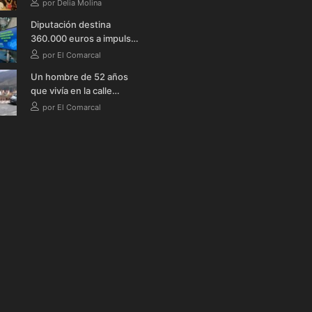
Gran Aquelarre de las
por Delia Molina
Brujas
Diputación destina
360.000 euros a impulsar
la celebración de grandes
por El Comarcal
eventos deportivos en la
Un hombre de 52 años
provincia durante 2026
que vivía en la calle
fallece en Órgiva tras
por El Comarcal
quemarse a lo bonzo en
una bañera