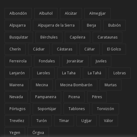
Albondón
Albuñol
Alcútar
Almegíjar
Alpujarra
Alpujarra de la Sierra
Berja
Bubión
Busquístar
Bérchules
Capileira
Carataunas
Cherín
Cádiar
Cástaras
Cáñar
El Golco
Ferreirola
Fondales
Jorairátar
Juviles
Lanjarón
Laroles
La Taha
La Tahá
Lobras
Mairena
Mecina
Mecina Bombarón
Murtas
Nevada
Pampaneira
Picena
Pitres
Pórtugos
Soportújar
Tablones
Torvizcón
Trevélez
Turón
Tímar
Ugíjar
Válor
Yegen
Órgiva