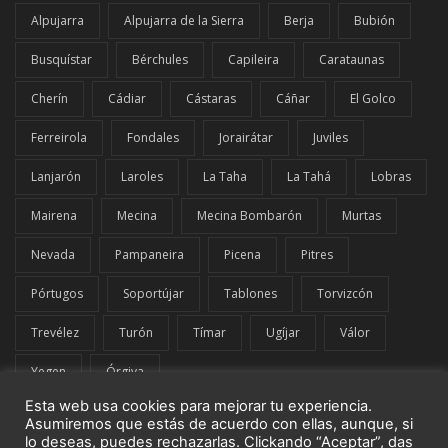
Alpujarra
Alpujarra de la Sierra
Berja
Bubión
Busquístar
Bérchules
Capileira
Carataunas
Cherín
Cádiar
Cástaras
Cáñar
El Golco
Ferreirola
Fondales
Jorairátar
Juviles
Lanjarón
Laroles
La Taha
La Tahá
Lobras
Mairena
Mecina
Mecina Bombarón
Murtas
Nevada
Pampaneira
Picena
Pitres
Pórtugos
Soportújar
Tablones
Torvizcón
Trevélez
Turón
Tímar
Ugíjar
Válor
Yegen
Órgiva
Esta web usa cookies para mejorar tu experiencia.
Asumiremos que estás de acuerdo con ellas, aunque, si
lo deseas, puedes rechazarlas. Clickando “Aceptar”, das