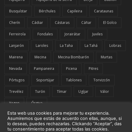
Busquístar
Bérchules
Capileira
Carataunas
Cherín
Cádiar
Cástaras
Cáñar
El Golco
Ferreirola
Fondales
Jorairátar
Juviles
Lanjarón
Laroles
La Taha
La Tahá
Lobras
Mairena
Mecina
Mecina Bombarón
Murtas
Nevada
Pampaneira
Picena
Pitres
Pórtugos
Soportújar
Tablones
Torvizcón
Trevélez
Turón
Tímar
Ugíjar
Válor
Yegen
Órgiva
Esta web usa cookies para mejorar tu experiencia.
Asumiremos que estás de acuerdo con ellas, aunque, si
lo deseas, puedes rechazarlas. Clickando “Aceptar”, das
tu consentimiento para aceptar todas las cookies.