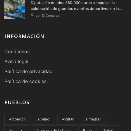
Diputación destina 360.000 euros a impulsar la
celebración de grandes eventos deportivos en la
provincia durante 2026
por El Comarcal
INFORMACIÓN
Conócenos
Aviso legal
Política de privacidad
Política de cookies
PUEBLOS
Albondón
Albuñol
Alcútar
Almegíjar
Alpujarra
Alpujarra de la Sierra
Berja
Bubión