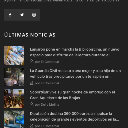
Ayuntamientos, asociaciones, tienen voz en El Comarcal de la Alpujarra.
ÚLTIMAS NOTICIAS
Lanjarón pone en marcha la Bibliopiscina, un nuevo
espacio para disfrutar de la lectura durante el
verano
por El Comarcal
La Guardia Civil rescata a una mujer y a su hijo de un
vehículo tras precipitarse por un terraplén en
Soportújar
por El Comarcal
Soportújar vive su gran noche de embrujo con el
Gran Aquelarre de las Brujas
por Delia Molina
Diputación destina 360.000 euros a impulsar la
celebración de grandes eventos deportivos en la
provincia durante 2026
por El Comarcal