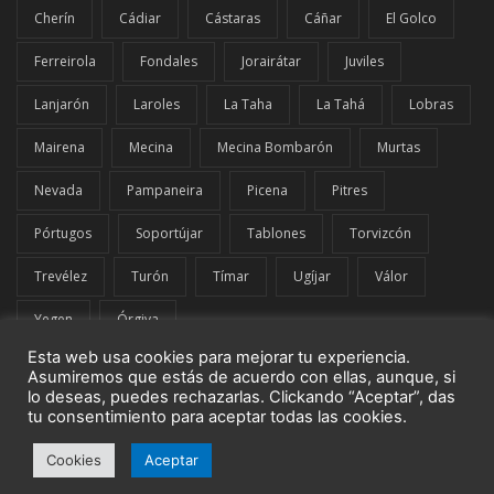
Cherín
Cádiar
Cástaras
Cáñar
El Golco
Ferreirola
Fondales
Jorairátar
Juviles
Lanjarón
Laroles
La Taha
La Tahá
Lobras
Mairena
Mecina
Mecina Bombarón
Murtas
Nevada
Pampaneira
Picena
Pitres
Pórtugos
Soportújar
Tablones
Torvizcón
Trevélez
Turón
Tímar
Ugíjar
Válor
Yegen
Órgiva
Esta web usa cookies para mejorar tu experiencia.
Asumiremos que estás de acuerdo con ellas, aunque, si
lo deseas, puedes rechazarlas. Clickando “Aceptar”, das
tu consentimiento para aceptar todas las cookies.
© El Comarcal de La Alpujarra | G42849919 | Todos los derechos
Cookies
Aceptar
reservados.