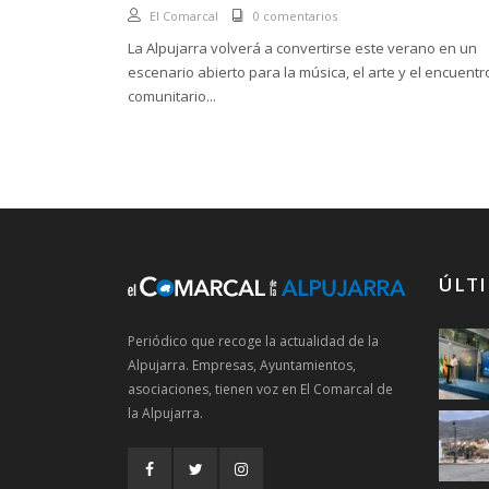
El Comarcal
0 comentarios
La Alpujarra volverá a convertirse este verano en un
escenario abierto para la música, el arte y el encuentr
comunitario...
ÚLTI
Periódico que recoge la actualidad de la
Alpujarra. Empresas, Ayuntamientos,
asociaciones, tienen voz en El Comarcal de
la Alpujarra.