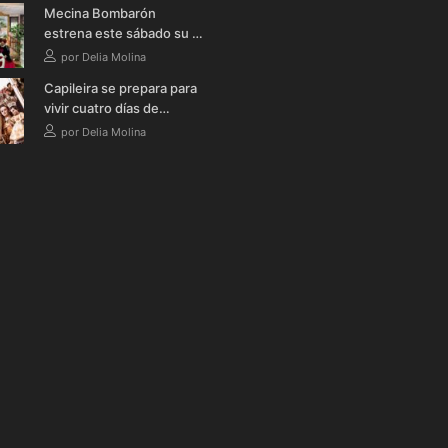
Mecina Bombarón
una bañera
estrena este sábado su I
Ruta Literaria Teatralizada
por Delia Molina
Nocturna con música,
Capileira se prepara para
teatro y verbena
vivir cuatro días de
celebración en honor a la
por Delia Molina
Virgen de la Cabeza