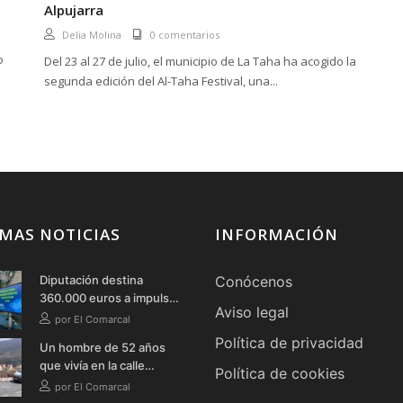
Alpujarra
Delia Molina
0 comentarios
o
Del 23 al 27 de julio, el municipio de La Taha ha acogido la
segunda edición del Al-Taha Festival, una...
MAS NOTICIAS
INFORMACIÓN
Diputación destina
Conócenos
360.000 euros a impulsar
Aviso legal
la celebración de grandes
por El Comarcal
eventos deportivos en la
Política de privacidad
Un hombre de 52 años
provincia durante 2026
que vivía en la calle
Política de cookies
fallece en Órgiva tras
por El Comarcal
quemarse a lo bonzo en