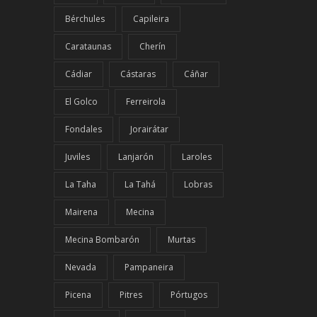
Bérchules
Capileira
Carataunas
Cherín
Cádiar
Cástaras
Cáñar
El Golco
Ferreirola
Fondales
Jorairátar
Juviles
Lanjarón
Laroles
La Taha
La Tahá
Lobras
Mairena
Mecina
Mecina Bombarón
Murtas
Nevada
Pampaneira
Picena
Pitres
Pórtugos