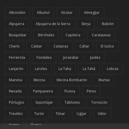
Albondón
Albuñol
Alcútar
Almegíjar
Alpujarra
Alpujarra de la Sierra
Berja
Bubión
Busquístar
Bérchules
Capileira
Carataunas
Cherín
Cádiar
Cástaras
Cáñar
El Golco
Ferreirola
Fondales
Jorairátar
Juviles
Lanjarón
Laroles
La Taha
La Tahá
Lobras
Mairena
Mecina
Mecina Bombarón
Murtas
Nevada
Pampaneira
Picena
Pitres
Pórtugos
Soportújar
Tablones
Torvizcón
Trevélez
Turón
Tímar
Ugíjar
Válor
Yegen
Órgiva