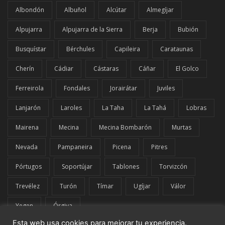
Albondón
Albuñol
Alcútar
Almegíjar
Alpujarra
Alpujarra de la Sierra
Berja
Bubión
Busquístar
Bérchules
Capileira
Carataunas
Cherín
Cádiar
Cástaras
Cáñar
El Golco
Ferreirola
Fondales
Jorairátar
Juviles
Lanjarón
Laroles
La Taha
La Tahá
Lobras
Mairena
Mecina
Mecina Bombarón
Murtas
Nevada
Pampaneira
Picena
Pitres
Pórtugos
Soportújar
Tablones
Torvizcón
Trevélez
Turón
Tímar
Ugíjar
Válor
Yegen
Órgiva
Esta web usa cookies para mejorar tu experiencia.