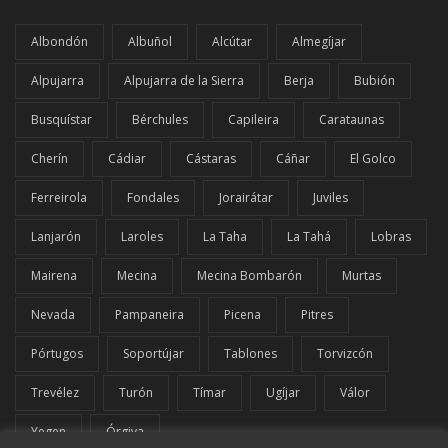
Albondón
Albuñol
Alcútar
Almegíjar
Alpujarra
Alpujarra de la Sierra
Berja
Bubión
Busquístar
Bérchules
Capileira
Carataunas
Cherín
Cádiar
Cástaras
Cáñar
El Golco
Ferreirola
Fondales
Jorairátar
Juviles
Lanjarón
Laroles
La Taha
La Tahá
Lobras
Mairena
Mecina
Mecina Bombarón
Murtas
Nevada
Pampaneira
Picena
Pitres
Pórtugos
Soportújar
Tablones
Torvizcón
Trevélez
Turón
Tímar
Ugíjar
Válor
Yegen
Órgiva