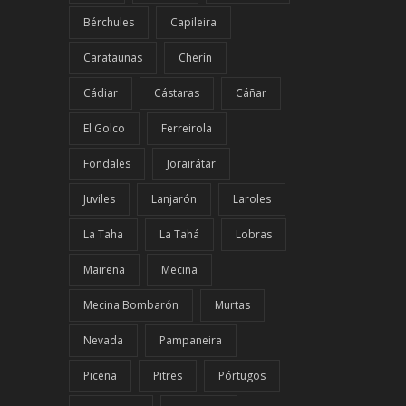
Bérchules
Capileira
Carataunas
Cherín
Cádiar
Cástaras
Cáñar
El Golco
Ferreirola
Fondales
Jorairátar
Juviles
Lanjarón
Laroles
La Taha
La Tahá
Lobras
Mairena
Mecina
Mecina Bombarón
Murtas
Nevada
Pampaneira
Picena
Pitres
Pórtugos