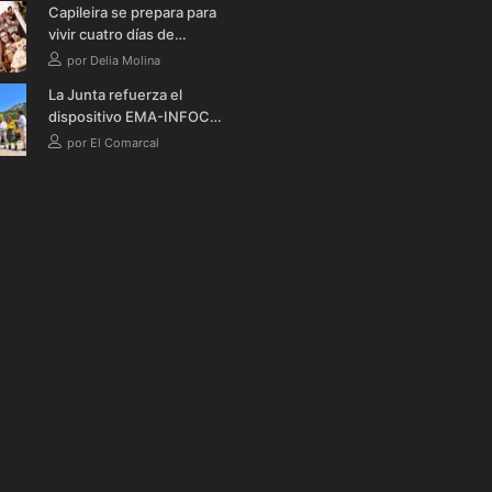
Capileira se prepara para
teatro y verbena
vivir cuatro días de
celebración en honor a la
por Delia Molina
Virgen de la Cabeza
La Junta refuerza el
dispositivo EMA-INFOCA
en Granada con cinco
por El Comarcal
nuevos vehículos
autobomba