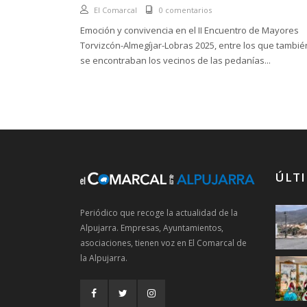
El Comarcal
0 comentarios
Emoción y convivencia en el II Encuentro de Mayores
Torvizcón-Almegíjar-Lobras 2025, entre los que tambié
se encontraban los vecinos de las pedanías...
ÚLTI
Periódico que recoge la actualidad de la
Alpujarra. Empresas, Ayuntamientos,
asociaciones, tienen voz en El Comarcal de
la Alpujarra.