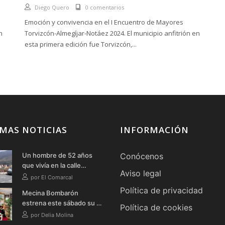
Diego Quero
0 comentarios
Emoción y convivencia en el I Encuentro de Mayores
n
Torvizcón-Almegíjar-Notáez 2024. El municipio anfitrión en
esta primera edición fue Torvizcón,...
MAS NOTICIAS
INFORMACIÓN
Un hombre de 52 años
Conócenos
que vivía en la calle
Aviso legal
fallece en Órgiva tras
por El Comarcal
quemarse a lo bonzo en
Política de privacidad
Mecina Bombarón
una bañera
estrena este sábado su I
Política de cookies
Ruta Literaria Teatralizada
por Delia Molina
Nocturna con música,