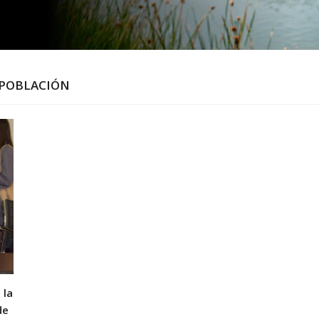
 POBLACIÓN
 la
de