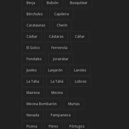
Berja
Bubión
Busquístar
Bérchules
Capileira
Carataunas
Cherín
Cádiar
Cástaras
Cáñar
El Golco
Ferreirola
Fondales
Jorairátar
Juviles
Lanjarón
Laroles
La Taha
La Tahá
Lobras
Mairena
Mecina
Mecina Bombarón
Murtas
Nevada
Pampaneira
Picena
Pitres
Pórtugos