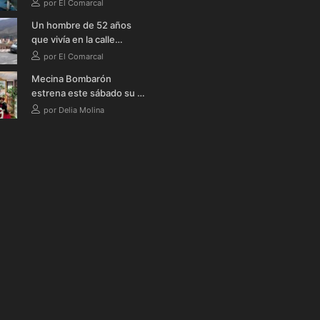
la celebración de grandes
por El Comarcal
eventos deportivos en la
Un hombre de 52 años
provincia durante 2026
que vivía en la calle
fallece en Órgiva tras
por El Comarcal
quemarse a lo bonzo en
Mecina Bombarón
una bañera
estrena este sábado su I
Ruta Literaria Teatralizada
por Delia Molina
Nocturna con música,
teatro y verbena