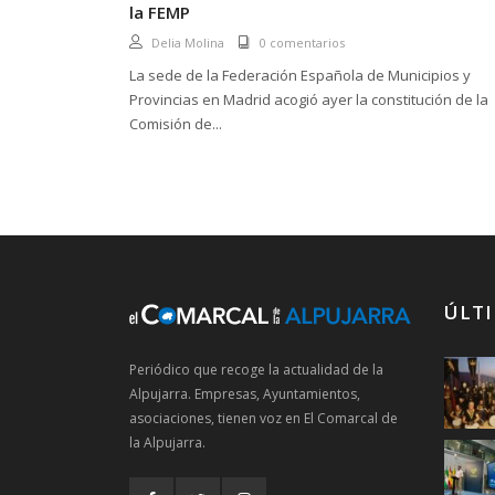
la FEMP
Delia Molina
0 comentarios
La sede de la Federación Española de Municipios y
Provincias en Madrid acogió ayer la constitución de la
Comisión de...
ÚLTI
Periódico que recoge la actualidad de la
Alpujarra. Empresas, Ayuntamientos,
asociaciones, tienen voz en El Comarcal de
la Alpujarra.