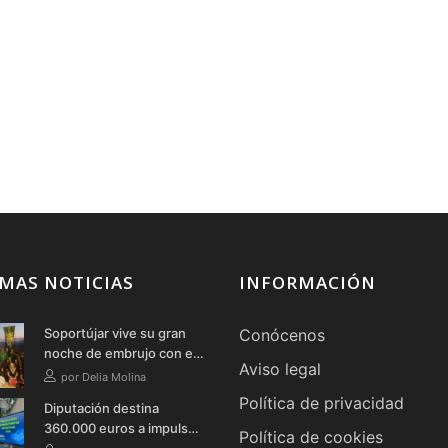
MAS NOTICIAS
INFORMACIÓN
Soportújar vive su gran
Conócenos
noche de embrujo con el
Aviso legal
Gran Aquelarre de las
por Delia Molina
Brujas
Política de privacidad
Diputación destina
360.000 euros a impulsar
Política de cookies