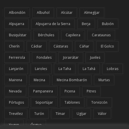
Albondón
Albuñol
Alcútar
Almegíjar
Alpujarra
Alpujarra de la Sierra
Berja
Bubión
Busquístar
Bérchules
Capileira
Carataunas
Cherín
Cádiar
Cástaras
Cáñar
El Golco
Ferreirola
Fondales
Jorairátar
Juviles
Lanjarón
Laroles
La Taha
La Tahá
Lobras
Mairena
Mecina
Mecina Bombarón
Murtas
Nevada
Pampaneira
Picena
Pitres
Pórtugos
Soportújar
Tablones
Torvizcón
Trevélez
Turón
Tímar
Ugíjar
Válor
Yegen
Órgiva